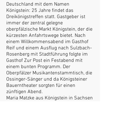
Deutschland mit dem Namen
Königstein: 25 Jahre findet das
Dreikönigstreffen statt. Gastgeber ist
immer der zentral gelegne
oberpfälzische Markt Königstein, der die
kürzesten Anfahrtswege bietet. Nach
einem Willkommensabend im Gasthof
Reif und einem Ausflug nach Sulzbach-
Rosenberg mit Stadtführung folgte im
Gasthof Zur Post ein Festabend mit
einem bunten Programm. Der
Oberpfälzer Musikantenstammtisch, die
Ossinger-Sänger und da Königsteiner
Bauerntheater sorgten für einen
zünftigen Abend.
Maria Matzke aus Königstein in Sachsen
überreichte den drei Bürgermeistern
Jubiläumsteller als Gastgeschenk. Ein
Mitbringsel hatte auch Bürgermeister
Leonhard Helm parat. Er überraschte
seinen Kollegen Koch mit einem
Insektenhotel, das in der